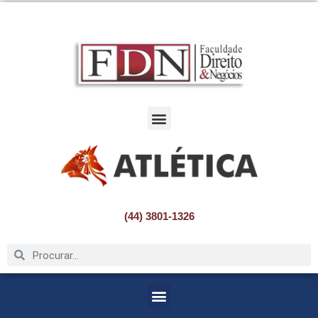
Pular
para
o
conteúdo
(44) 3801-1326