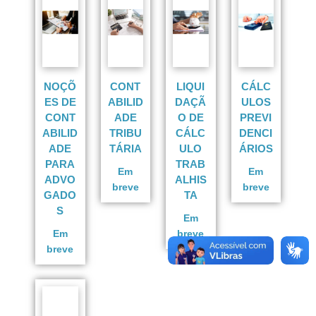
NOÇÕ
CONT
LIQUI
CÁLC
ES DE
ABILID
DAÇÃ
ULOS
CONT
ADE
O DE
PREVI
ABILID
TRIBU
CÁLC
DENCI
ADE
TÁRIA
ULO
ÁRIOS
PARA
TRAB
Em
Em
ADVO
ALHIS
breve
breve
GADO
TA
S
Em
Em
breve
breve