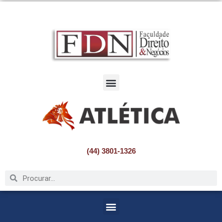
Pular
para
o
conteúdo
(44) 3801-1326