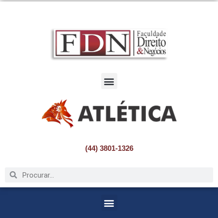
Pular
para
o
conteúdo
(44) 3801-1326