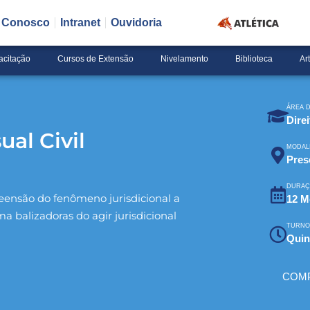
e Conosco
Intranet
Ouvidoria
acitação
Cursos de Extensão
Nivelamento
Biblioteca
Ar
ÁREA 
Direi
ual Civil
MODAL
Pres
DURAÇ
reensão do fenômeno jurisdicional a
12 M
 balizadoras do agir jurisdicional
TURN
Quin
COMP