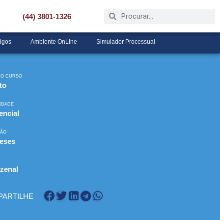
(44) 3801-1326
tigos
Ambiente OnLine
Simulador Processual
DO CURSO
to
IDADE
encial
ÃO
eses
O
zenal
ARTILHE