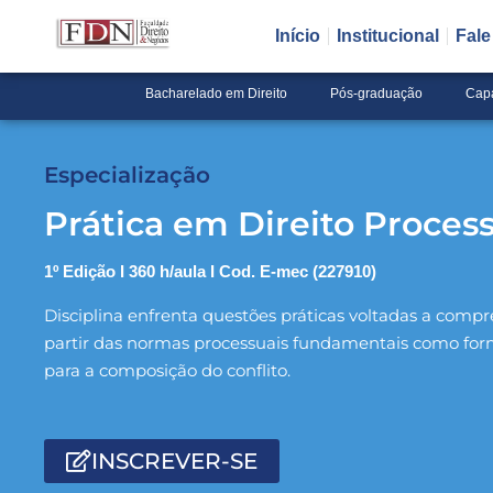
Início
Institucional
Fal
Pular
para
Bacharelado em Direito
Pós-graduação
Cap
o
conteúdo
Especialização
Prática em Direito Process
1º Edição I 360 h/aula I Cod. E-mec (227910)
Disciplina enfrenta questões práticas voltadas a comp
partir das normas processuais fundamentais como forma
para a composição do conflito.
INSCREVER-SE