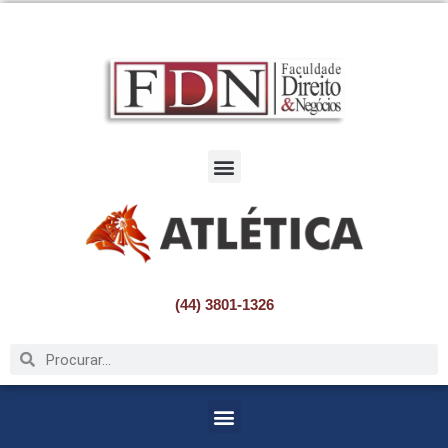
Pular
para
o
conteúdo
(44) 3801-1326