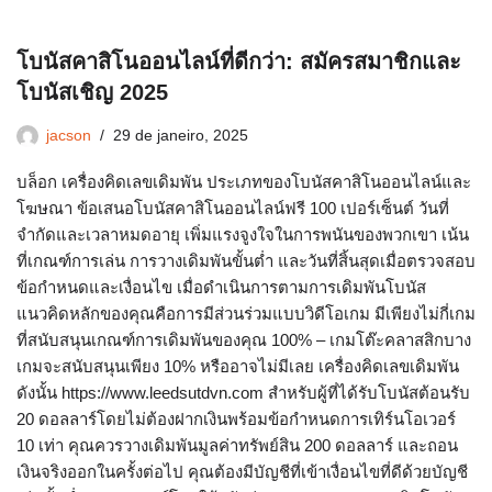
โบนัสคาสิโนออนไลน์ที่ดีกว่า: สมัครสมาชิกและ
โบนัสเชิญ 2025
jacson
29 de janeiro, 2025
บล็อก เครื่องคิดเลขเดิมพัน ประเภทของโบนัสคาสิโนออนไลน์และ
โฆษณา ข้อเสนอโบนัสคาสิโนออนไลน์ฟรี 100 เปอร์เซ็นต์ วันที่
จำกัดและเวลาหมดอายุ เพิ่มแรงจูงใจในการพนันของพวกเขา เน้น
ที่เกณฑ์การเล่น การวางเดิมพันขั้นต่ำ และวันที่สิ้นสุดเมื่อตรวจสอบ
ข้อกำหนดและเงื่อนไข เมื่อดำเนินการตามการเดิมพันโบนัส
แนวคิดหลักของคุณคือการมีส่วนร่วมแบบวิดีโอเกม มีเพียงไม่กี่เกม
ที่สนับสนุนเกณฑ์การเดิมพันของคุณ 100% – เกมโต๊ะคลาสสิกบาง
เกมจะสนับสนุนเพียง 10% หรืออาจไม่มีเลย เครื่องคิดเลขเดิมพัน
ดังนั้น https://www.leedsutdvn.com สำหรับผู้ที่ได้รับโบนัสต้อนรับ
20 ดอลลาร์โดยไม่ต้องฝากเงินพร้อมข้อกำหนดการเทิร์นโอเวอร์
10 เท่า คุณควรวางเดิมพันมูลค่าทรัพย์สิน 200 ดอลลาร์ และถอน
เงินจริงออกในครั้งต่อไป คุณต้องมีบัญชีที่เข้าเงื่อนไขที่ดีด้วยบัญชี