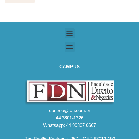
CAMPUS
contato@fdn.com.br
44
3801-1326
Whatsapp: 44 99807 0667
Rua Basílio Sautchuk, 357 – CEP 87013-190