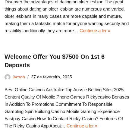
Discover the advantages of dating an older lesbian The great
things about dating an older lesbian are numerous and varied.
older lesbians in many cases are more capable and mature,
making them a fantastic match for anyone wanting security and
reliability. additionally they are more…
Continue a ler »
Welcome Offer You $7500 On 1st 6
Deposits
jacson
27 de fevereiro, 2025
Best Online Casinos Australia: Top Aussie Betting Sites 2025
Content Quality Of Mobile Phone Games Rickycasino Bonuses
In Addition To Promotions Commitment To Responsible
Gambling Spin Building Casino Mobile Gaming Experience
Fastpay Casino How To Contact Ricky Casino? Features Of
The Ricky Casino App About…
Continue a ler »