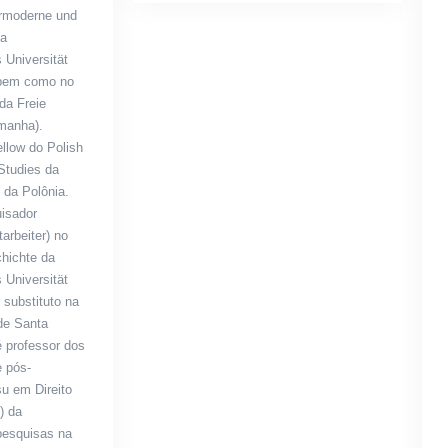
ormoderne und
da
­Universität
 bem como no
 da Freie
emanha).
llow do Polish
Studies da
 da Polônia.
isador
arbeiter) no
chichte da
 Universität
 substituto na
de Santa
é professor dos
 pós-
su em Direito
) da
pesquisas na