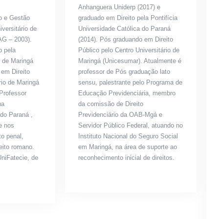
Anhanguera Uniderp (2017) e
to e Gestão
graduado em Direito pela Pontifícia
iversitário de
Universidade Católica do Paraná
G – 2003).
(2014). Pós graduando em Direito
o pela
Público pelo Centro Universitário de
 de Maringá
Maringá (Unicesumar). Atualmente é
em Direito
professor de Pós graduação lato
rio de Maringá
sensu, palestrante pelo Programa de
Professor
Educação Previdenciária, membro
na
da comissão de Direito
 do Paraná ,
Previdenciário da OAB-Mgá e
e nos
Servidor Público Federal, atuando no
to penal,
Instituto Nacional do Seguro Social
reito romano.
em Maringá, na área de suporte ao
UniFatecie, de
reconhecimento inicial de direitos.