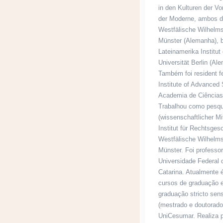
in den Kulturen der V
der Moderne, ambos 
Westfälische Wilhelms 
Münster (Alemanha),
Lateinamerika ­Institut
Universität Berlin (Al
Também foi resident fe
Institute of Advanced 
Academia de Ciências
Trabalhou como pesqu
(wissenschaftlicher Mit
Institut für Rechtsges
Westfälische Wilhelms­
Münster. Foi professor
Universidade Federal 
Catarina. Atualmente 
cursos de graduação e
graduação stricto sen
(mestrado e doutorado
UniCesumar. Realiza 