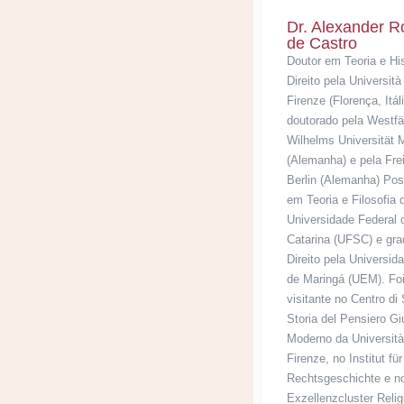
Dr. Alexander R
de Castro
Doutor em Teoria e His
Direito pela Università 
Firenze (Florença, Itál
doutorado pela Westfä
Wilhelms Universität 
(Alemanha) e pela Frei
Berlin (Alemanha) Po
em Teoria e Filosofia d
Universidade Federal 
Catarina (UFSC) e gr
Direito pela Universid
de Maringá (UEM). Fo
visitante no Centro di 
Storia del Pensiero Gi
Moderno da Università 
Firenze, no Institut für
Rechtsgeschichte e n
Exzellenzcluster Relig