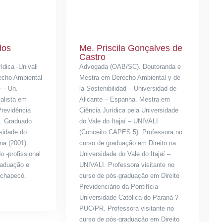
dos
Me. Priscila Gonçalves de
Castro
dica -Univali
Advogada (OAB/SC). Doutoranda e
echo Ambiental
Mestra em Derecho Ambiental y de
e – Un.
la Sostenibilidad – Universidad de
ialista em
Alicante – Espanha. Mestra em
Previdência
Ciência Jurídica pela Universidade
). Graduado
do Vale do Itajaí – UNIVALI
rsidade do
(Conceito CAPES 5). Professora no
na (2001).
curso de graduação em Direito na
 -profissional
Universidade do Vale do Itajaí –
graduação e
UNIVALI. Professora visitante no
ochapecó.
curso de pós-graduação em Direito
Previdenciário da Pontifícia
Universidade Católica do Paraná ?
PUC/PR. Professora visitante no
curso de pós-graduação em Direito