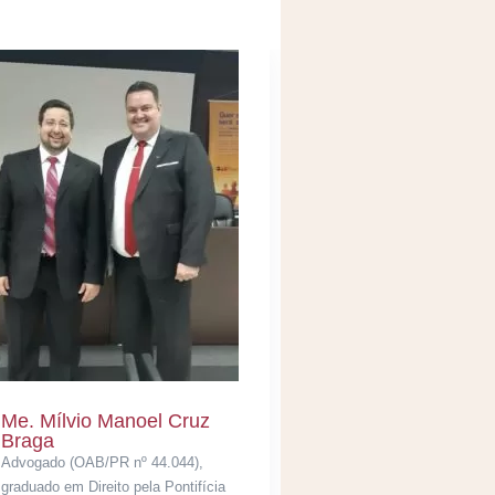
Me. Mílvio Manoel Cruz
Braga
Advogado (OAB/PR nº 44.044),
graduado em Direito pela Pontifícia