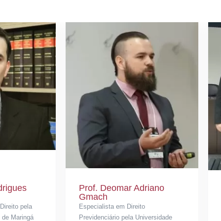
drigues
Prof. Deomar Adriano
Gmach
ireito pela
Especialista em Direito
 de Maringá
Previdenciário pela Universidade