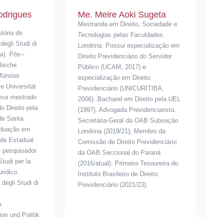
odrigues
Me. Meire Aoki Sugeta
Mestranda em Direito, Sociedade e
tória do
Tecnologias pelas Faculdades
degli Studi di
Londrina. Possui especialização em
ia). Pós-­
Direito Previdenciário do Servidor
lische
Público (UCAM, 2017) e
Münster
especialização em Direito
e Universität
Previdenciário (UNICURITIBA,
ssui mestrado
2006). Bacharel em Direito pela UEL
o Direito pela
(1997). Advogada Previdenciarista.
de Santa
Secretária-Geral da OAB Subseção
aduação em
Londrina (2019/21); Membro da
ade Estadual
Comissão de Direito Previdenciário
i pesquisador
da OAB Seccional do Paraná
Studi per la
(2016/atual). Primeira Tesoureira do
uridico
Instituto Brasileiro de Direito
degli Studi di
Previdenciário (2021/23).
o
ion und Politik